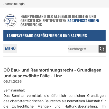
Login und nützliche Links
Startseite
Login
Zur Navigation springen
Zum Inhalt springen
HAUPTVERBAND DER ALLGEMEIN BEEIDETEN UND
GERICHTLICH ZERTIFIZIERTEN
SACHVERSTÄNDIGEN
ÖSTERREICHS
LANDESVERBAND OBERÖSTERREICH UND SALZBURG
Hauptmenü
Suche
MENÜ
OÖ Bau- und Raumordnungsrecht - Grundlagen
und ausgewählte Fälle - Linz
06.11.2026
Seminarinhalt
Das Seminar vermittelt die öffentlich-rechtlichen Grundlagen
des oberösterreichischen Baurechts als normativen Maßstab für
die zivilrechtliche Mangel- und Haftungsbeurteilung. Im